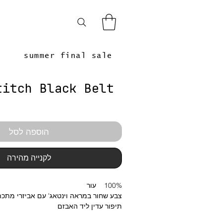
summer final sale
titch Black Belt
הוספה לסל
לקנייה מהירה
100% עור
צבע שחור במראה וינטאג' עם אביזרי מתכ
תיפור עדין ליד האבזם
אורך ללא אבזם- 100 ס"מ