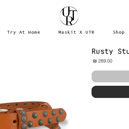
Try At Home
Maskit X UTR
Shop
Rusty St
מחיר