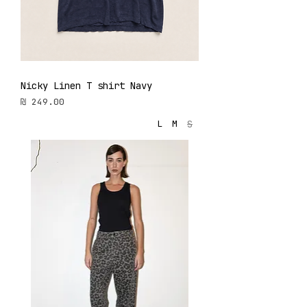
Nicky Linen T shirt Navy
מחיר
S
L
M