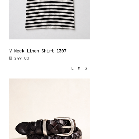
V Neck Linen Shirt 1307
מחיר
L
M
S