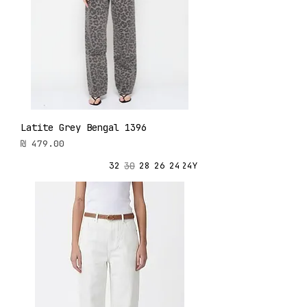
Latite Grey Bengal 1396
מחיר
30
32
28
26
24
24Y