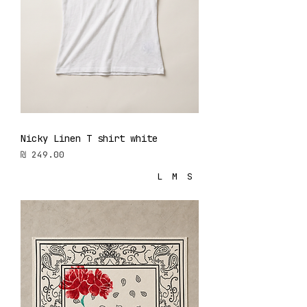
Nicky Linen T shirt white
מחיר
L
M
S