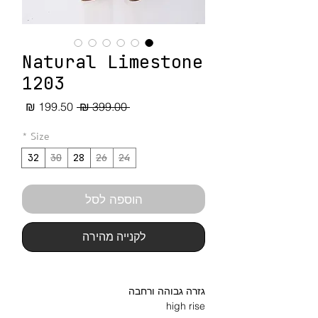
Natural Limestone
1203
מחיר
מחיר
 ‏399.00 ‏₪ 
רגיל
מבצע
*
Size
32
30
28
26
24
הוספה לסל
לקנייה מהירה
גזרה גבוהה ורחבה
high rise