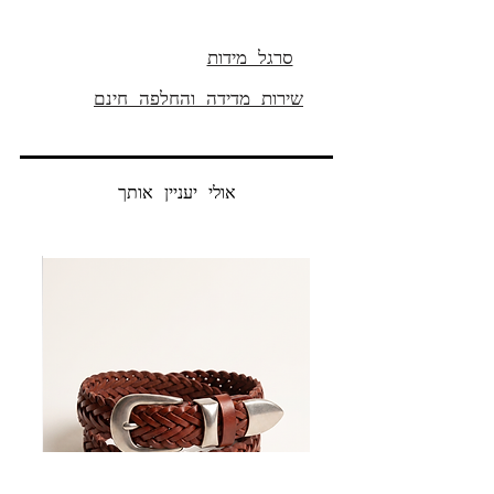
* מומלץ לקחת מידה מדויקת או
למראה משוחרר מידה אחת מעל
אורך פנימי 32' (79 ס"מ )
סרגל מידות
הרכב בד:
שירות מדידה והחלפה חינם
84% כותנה
ליוסל 16%
אולי יעניין אותך