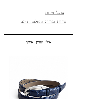
אורך פנימי 32' (80 ס"מ )
הרכב הבד:
סרגל מידות
99% כותנה
שירות מדידה והחלפה חינם
1% ספנדקס
אולי יעניין אותך