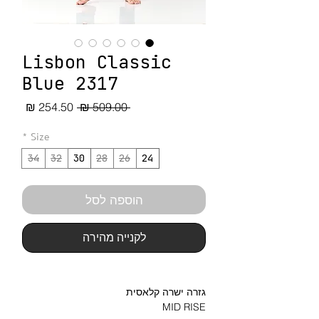
Lisbon Classic
Blue 2317
מחיר
מחיר
 ‏509.00 ‏₪ 
רגיל
מבצע
*
Size
34
32
30
28
26
24
הוספה לסל
לקנייה מהירה
גזרה ישרה קלאסית
MID RISE