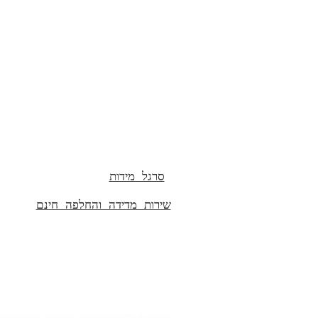
אורך ללא אבזם- 118 ס"מ
רוחב- 4 ס"מ
סרגל מידות
שירות מדידה והחלפה חינם