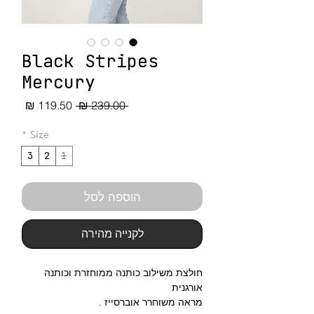
Black Stripes
Mercury
מחיר
מחיר
 ‏239.00 ‏₪ 
רגיל
מבצע
*
Size
3
2
1
הוספה לסל
לקנייה מהירה
חולצת משילוב כותנה ממוחזרת וכותנה
אורגנית
מראה משוחרר אוברסייז .