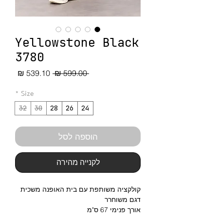
Yellowstone Black
3780
מחיר
מחיר
 ‏599.00 ‏₪ 
רגיל
מבצע
*
Size
32
30
28
26
24
הוספה לסל
לקנייה מהירה
קולקציה משותפת עם בית האופנה משכית
דגם משוחרר
אורך פנימי 67 ס"מ