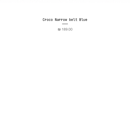
Croco Narrow belt Blue
תצוגה מהירה
מחיר
קארד
מדידה בבית
אישי
מדריך גזרות