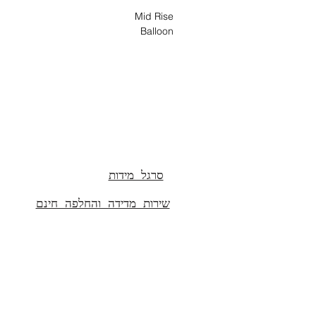
Mid Rise
Balloon
Cropped
עשוי 100% כותנה, עם גזרת בלון באג
איזון מושלם בין נינוחות לסטייל.
מתאים במיוחד למי שאוהבת גזרות רחבות 
שמרגיש טוב על הגוף ונראה מדויק מכל זווי
100% כותנה
סרגל מידות
שירות מדידה והחלפה חינם