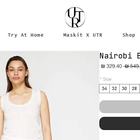
Try At Home
Maskit X UTR
Shop
Nairobi 
מחיר
מחיר
רגיל
מבצע
*
Size
34
32
30
28