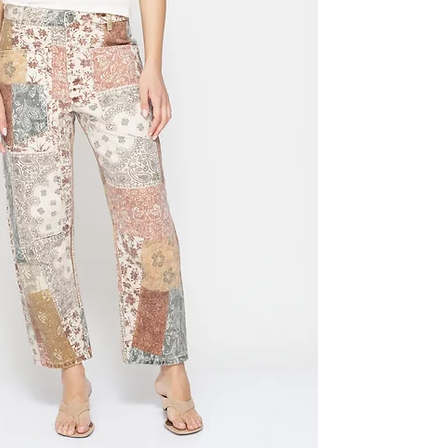
ית שמעניקה מראה רך
ומחמיא. המותן המוגדרת והסיומת הקצרה (Cropped) יוצרות
ומחפשת ג’ינס
ת.