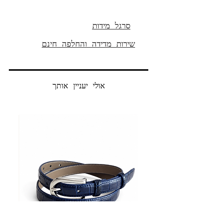
High rise
100% כותנה
אורך פנימי 32’ (82 סמ )
סרגל מידות
שירות מדידה והחלפה חינם
אולי יעניין אותך