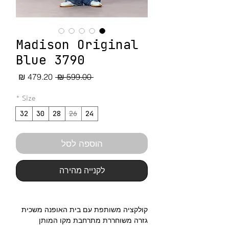
Madison Original
Blue 3790
מחיר
מחיר
 ‏599.00 ‏₪ 
רגיל
מבצע
*
Size
32
30
28
26
24
הוספה לסל
לקנייה מהירה
קולקציה משותפת עם בית האופנה משכית
גזרה משוחררת מתרחבת מקו המותן