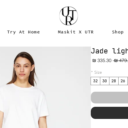
Try At Home
Maskit X UTR
Shop
Jade lig
מחיר
מחיר
רגיל
מבצע
*
Size
32
30
28
26