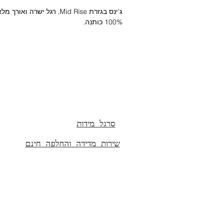
ג'ינס בגזרת Mid Rise, רגל ישר
100% כותנה.
נוחות עם אופי, מושלם לכל מי שאוהבת שיל
ומראה מוקפד.
הרכב הבד:
100% כותנה
אורך פנימי 30' (77 ס"מ )
סרגל מידות
שירות מדידה והחלפה חינם