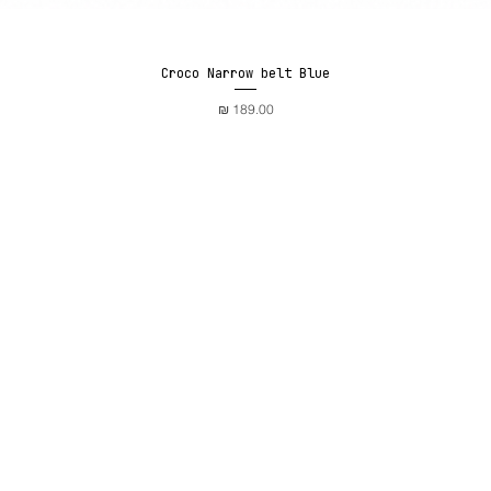
Croco Narrow belt Blue
תצוגה מהירה
מחיר
קארד
מדידה בבית
אישי
מדריך גזרות