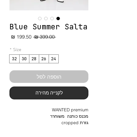
Blue Summer Salta
מחיר
מחיר
 ‏399.00 ‏₪ 
רגיל
מבצע
*
Size
32
30
28
26
24
הוספה לסל
לקנייה מהירה
WANTED premium
מכנס כותנה משוחרר
גזרת cropped
סגירת רוכסן
92% כותנה