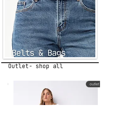
Outlet- shop all
let
outlet